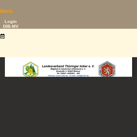
Menü
Login
DIB-MV
22. März 2026
Vernetzungstreffen der Trachtbeobacht