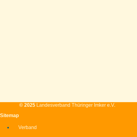
Mitgliedsvereine,
Vereinsstandorte
Service
Formulare, Ausrüstung,
Downloads, Förderungen
Aktuelles
Alle Veranstaltungen und
Themen
Kontakt
Standort, Mailadresse,
Telefon, Kontaktformular
© 2025
Landesverband Thüringer Imker e.V.
Sitemap
Verband