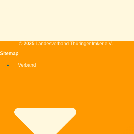
Alle Veranstaltungen und
Themen
Kontakt
Standort, Mailadresse,
Telefon, Kontaktformular
© 2025
Landesverband Thüringer Imker e.V.
Sitemap
Verband