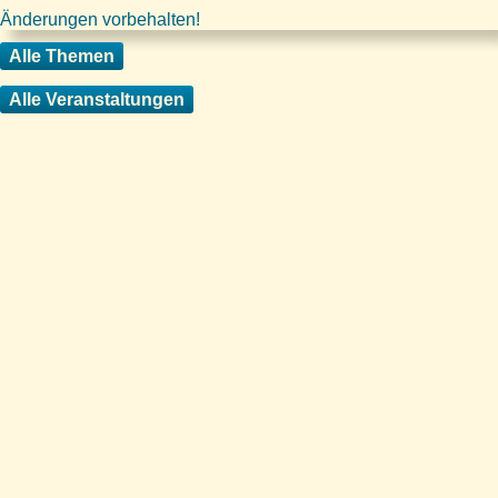
Änderungen vorbehalten!
Alle Themen
Alle Veranstaltungen
Startseite
Übersicht mit
unseren Partnerseiten
Verband
Mitgliedsvereine,
Vereinsstandorte
Service
Formulare, Ausrüstung,
Downloads, Förderungen
Aktuelles