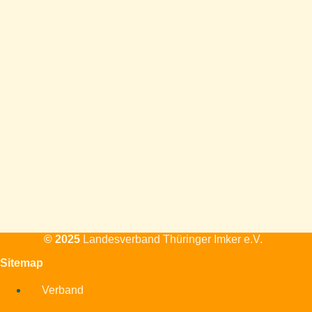
Mitgliedsvereine,
Vereinsstandorte
Service
Formulare, Ausrüstung,
Downloads, Förderungen
Aktuelles
Alle Veranstaltungen und
Themen
Kontakt
Standort, Mailadresse,
Telefon, Kontaktformular
© 2025
Landesverband Thüringer Imker e.V.
Sitemap
Verband