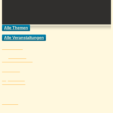
Alle Themen
Alle Veranstaltungen
Startseite
Übersicht mit
unseren Partnerseiten
Verband
Mitgliedsvereine,
Vereinsstandorte
Service
Formulare, Ausrüstung,