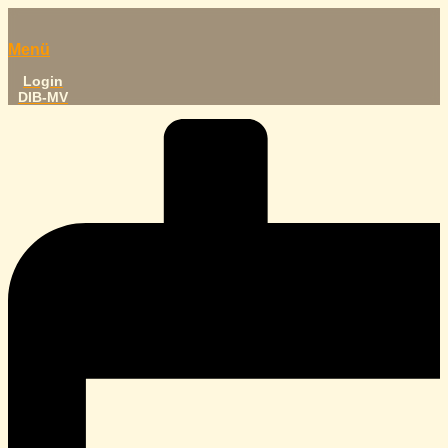
Menü
Login
DIB-MV