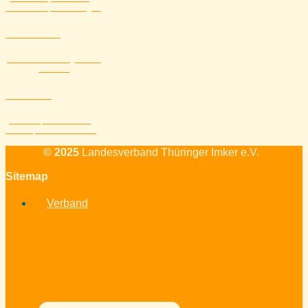
Downloads, Förderungen
Aktuelles
Alle Veranstaltungen und
Themen
Kontakt
Standort, Mailadresse,
Telefon, Kontaktformular
© 2025
Landesverband Thüringer Imker e.V.
Sitemap
Verband