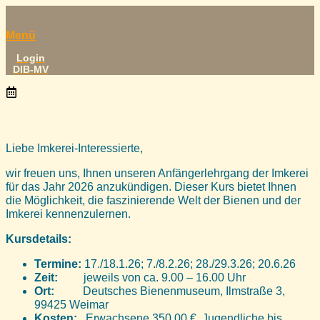
Menü
Login
DIB-MV
17. Januar 2026
Einladung zum Anfängerlehrgang der 
Liebe Imkerei-Interessierte,
wir freuen uns, Ihnen unseren Anfängerlehrgang der Imkerei
für das Jahr 2026 anzukündigen. Dieser Kurs bietet Ihnen
die Möglichkeit, die faszinierende Welt der Bienen und der
Imkerei kennenzulernen.
Kursdetails:
Termine:
17./18.1.26; 7./8.2.26; 28./29.3.26; 20.6.26
Zeit:
jeweils von ca. 9.00 – 16.00 Uhr
Ort:
Deutsches Bienenmuseum, Ilmstraße 3,
99425 Weimar
Kosten:
Erwachsene 350,00 €, Jugendliche bis