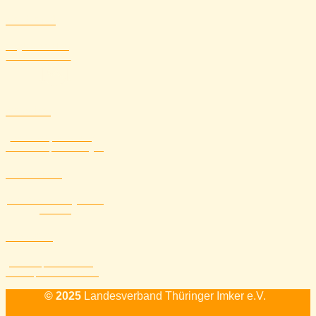
Verband
Mitgliedsvereine,
Vereinsstandorte
Service
Formulare, Ausrüstung,
Downloads, Förderungen
Aktuelles
Alle Veranstaltungen und
Themen
Kontakt
Standort, Mailadresse,
Telefon, Kontaktformular
© 2025
Landesverband Thüringer Imker e.V.