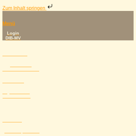
Zum Inhalt springen
Menü
Login
DIB-MV
Startseite
Übersicht mit
unseren Partnerseiten
Verband
Mitgliedsvereine,
Vereinsstandorte
Service
Formulare, Ausrüstung,
Downloads, Förderungen