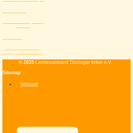
Aktuelles
Alle Veranstaltungen und
Themen
Kontakt
Standort, Mailadresse,
Telefon, Kontaktformular
© 2025
Landesverband Thüringer Imker e.V.
Sitemap
Verband