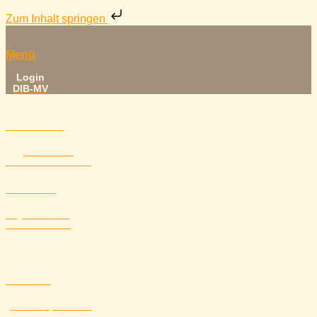
Zum Inhalt springen
Menü
Login
DIB-MV
Startseite
Übersicht mit
unseren Partnerseiten
Verband
Mitgliedsvereine,
Vereinsstandorte
Service
Formulare, Ausrüstung,
Downloads, Förderungen