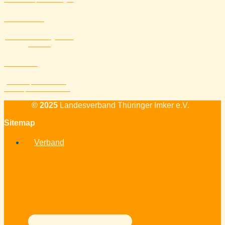
Aktuelles
Alle Veranstaltungen und
Themen
Kontakt
Standort, Mailadresse,
Telefon, Kontaktformular
© 2025
Landesverband Thüringer Imker e.V.
Sitemap
Verband