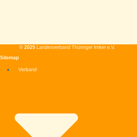
Alle Veranstaltungen und
Themen
Kontakt
Standort, Mailadresse,
Telefon, Kontaktformular
© 2025
Landesverband Thüringer Imker e.V.
Sitemap
Verband